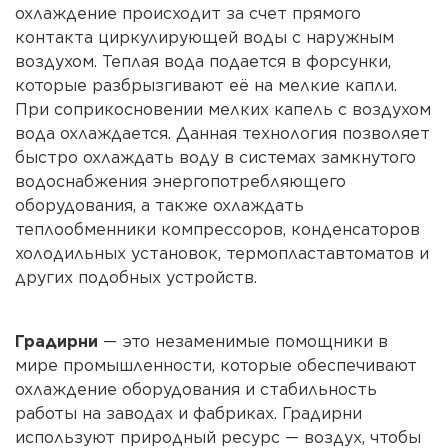
охлаждение происходит за счет прямого
Напряжение/частота сети, В/Гц:
380/50
контакта циркулирующей воды с наружным
воздухом. Теплая вода подается в форсунки,
Масса, кг:
288
которые разбрызгивают её на мелкие капли.
При соприкосновении мелких капель с воздухом
вода охлаждается. Данная технология позволяет
быстро охлаждать воду в системах замкнутого
водоснабжения энергопотребляющего
оборудования, а также охлаждать
теплообменники компрессоров, конденсаторов
холодильных установок, термопластавтоматов и
других подобных устройств.
Градирни
— это незаменимые помощники в
мире промышленности, которые обеспечивают
охлаждение оборудования и стабильность
работы на заводах и фабриках. Градирни
используют природный ресурс — воздух, чтобы