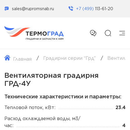
sales@rupromsnab.ru
+7 (499)
113-61-20
Градирни серии “Грд”
Вентилят
Главная
Вентиляторная градирня
ГРД-4У
Технические характеристики и параметры:
Тепловой поток, кВт:
23.4
Расход охлаждаемой воды, м3/
час:
4