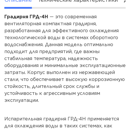
Брызгозащищенность:
Да
Гарантия:
2 года
Градирня ГРД-4Н
— это современная
вентиляторная компактная градирня,
Источник тепла:
Электричество
разработанная для эффективного охлаждения
технологической воды в системах оборотного
водоснабжения. Данная модель оптимально
подходит для предприятий, где важны
стабильная температура, надежность
оборудования и минимальные эксплуатационные
затраты. Корпус выполнен из нержавеющей
стали, что обеспечивает высокую коррозионную
стойкость, длительный срок службы и
устойчивость к агрессивным условиям
эксплуатации.
Испарительная градирня ГРД-4Н применяется
для охлаждения воды в таких системах, как